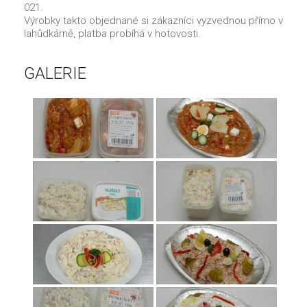
021.
Výrobky takto objednané si zákazníci vyzvednou přímo v
lahůdkárně, platba probíhá v hotovosti.
GALERIE