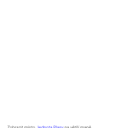
Zobrazit místo
Jednota Plasy
na větší mapě