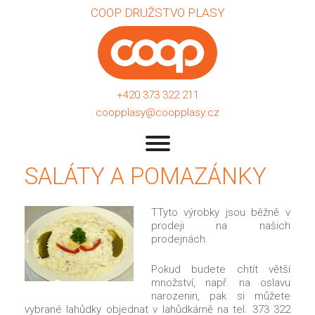
COOP DRUŽSTVO PLASY
+420 373 322 211
coopplasy@coopplasy.cz
SALÁTY A POMAZÁNKY
TTyto výrobky jsou běžně v
prodeji na našich
prodejnách.
Pokud budete chtít větší
množství, např. na oslavu
narozenin, pak si můžete
vybrané lahůdky objednat v lahůdkárně na tel. 373 322