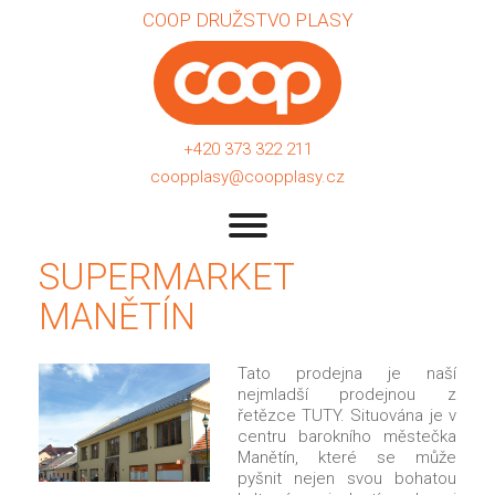
COOP DRUŽSTVO PLASY
+420 373 322 211
coopplasy@coopplasy.cz
SUPERMARKET
MANĚTÍN
Tato prodejna je naší
nejmladší prodejnou z
řetězce TUTY. Situována je v
centru barokního městečka
Manětín, které se může
pyšnit nejen svou bohatou