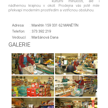
kulturní minulostí, ale i
nádhernou krajinou v okolí. Prodejna vás jistě mile
překvapí moderním prostředím a vstřícnou obsluhou.
Adresa:
: Manětín 159 331 62 MANĚTÍN
Telefon:
: 373 392 219
Vedoucí:
: Maršánová Dana
GALERIE